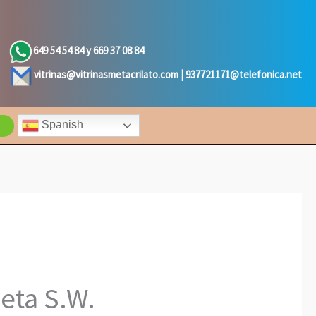
649 54 54 84 y 669 37 08 84
vitrinas@vitrinasmetacrilato.com |
937721171@telefonica.net
Spanish
eta S.W.