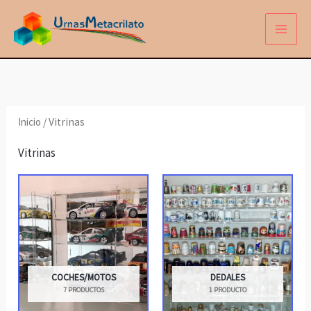
Ir
al
contenido
Inicio
/ Vitrinas
Vitrinas
COCHES/MOTOS
DEDALES
7 PRODUCTOS
1 PRODUCTO