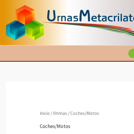
Ir
al
contenido
Inicio
/
Vitrinas
/ Coches/Motos
Coches/Motos