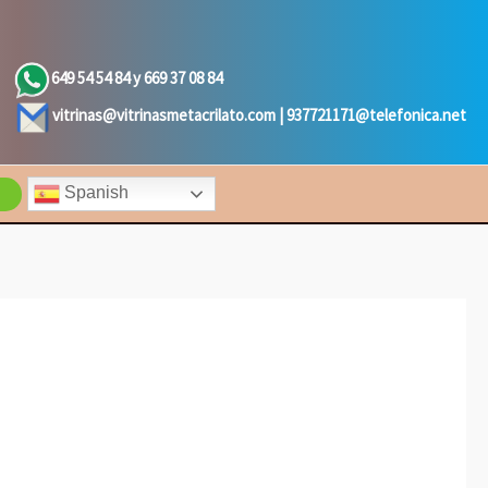
649 54 54 84 y 669 37 08 84
vitrinas@vitrinasmetacrilato.com |
937721171@telefonica.net
Spanish