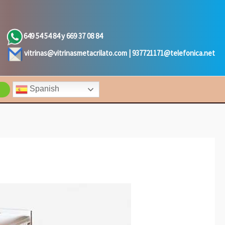
649 54 54 84 y 669 37 08 84
vitrinas@vitrinasmetacrilato.com |
937721171@telefonica.net
Spanish