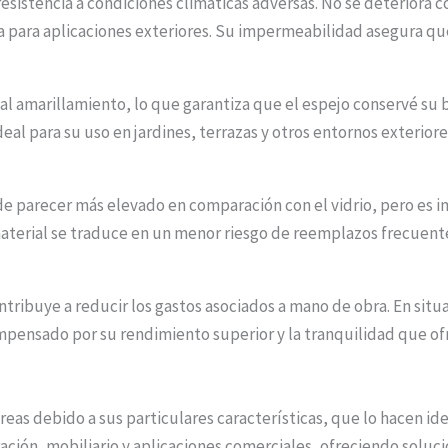
sistencia a condiciones climáticas adversas. No se deteriora co
a para aplicaciones exteriores. Su impermeabilidad asegura qu
al amarillamiento, lo que garantiza que el espejo conservé su 
eal para su uso en jardines, terrazas y otros entornos exteriore
de parecer más elevado en comparación con el vidrio, pero es im
material se traduce en un menor riesgo de reemplazos frecuentes
ontribuye a reducir los gastos asociados a mano de obra. En sit
ompensado por su rendimiento superior y la tranquilidad que ofr
 áreas debido a sus particulares características, que lo hacen i
ción, mobiliario y aplicaciones comerciales, ofreciendo soluc