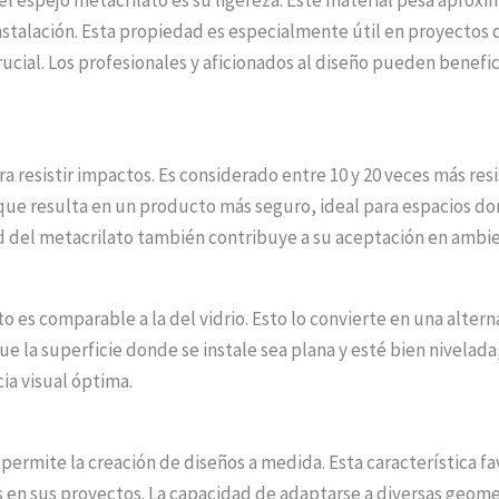
instalación. Esta propiedad es especialmente útil en proyectos
ucial. Los profesionales y aficionados al diseño pueden benefic
 resistir impactos. Es considerado entre 10 y 20 veces más resis
 que resulta en un producto más seguro, ideal para espacios do
ad del metacrilato también contribuye a su aceptación en ambi
to es comparable a la del vidrio. Esto lo convierte en una alte
e la superficie donde se instale sea plana y esté bien nivelada,
ia visual óptima.
 permite la creación de diseños a medida. Esta característica 
en sus proyectos. La capacidad de adaptarse a diversas geometrí