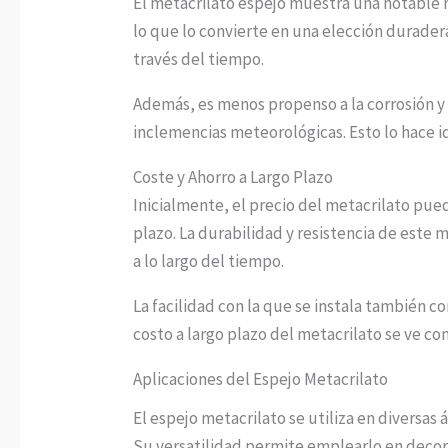
El metacrilato espejo muestra una notable re
lo que lo convierte en una elección durader
través del tiempo.
Además, es menos propenso a la corrosión y 
inclemencias meteorológicas. Esto lo hace id
Coste y Ahorro a Largo Plazo
Inicialmente, el precio del metacrilato pue
plazo. La durabilidad y resistencia de este 
a lo largo del tiempo.
La facilidad con la que se instala también c
costo a largo plazo del metacrilato se ve c
Aplicaciones del Espejo Metacrilato
El espejo metacrilato se utiliza en diversas
Su versatilidad permite emplearlo en decora