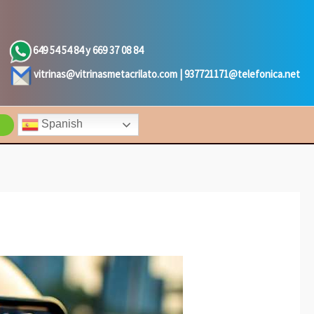
649 54 54 84 y 669 37 08 84
vitrinas@vitrinasmetacrilato.com |
937721171@telefonica.net
Spanish