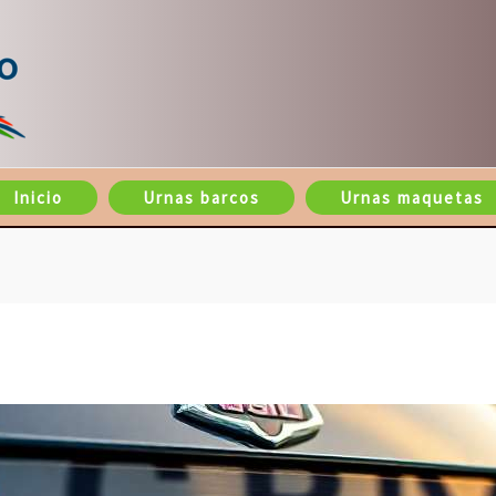
Inicio
Urnas barcos
Urnas maquetas