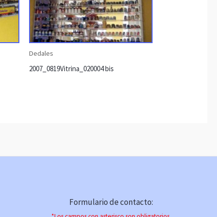
Dedales
2007_0819Vitrina_020004 bis
Formulario de contacto:
*Los campos con asterisco son obligatorios.