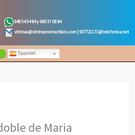
649 54 54 84 y 669 37 08 84
vitrinas@vitrinasmetacrilato.com |
937721171@telefonica.net
Spanish
doble de Maria