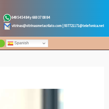
649 54 54 84 y 669 37 08 84
vitrinas@vitrinasmetacrilato.com |
937721171@telefonica.net
Spanish