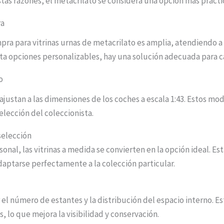
tas razones, el metacrilato se considera una opción más prácti
ra
ra para vitrinas urnas de metacrilato es amplia, atendiendo a 
ta opciones personalizables, hay una solución adecuada para c
o
ajustan a las dimensiones de los coches a escala 1:43. Estos mod
elección del coleccionista.
 selección
al, las vitrinas a medida se convierten en la opción ideal. Esta
daptarse perfectamente a la colección particular.
 el número de estantes y la distribución del espacio interno. Es
, lo que mejora la visibilidad y conservación.