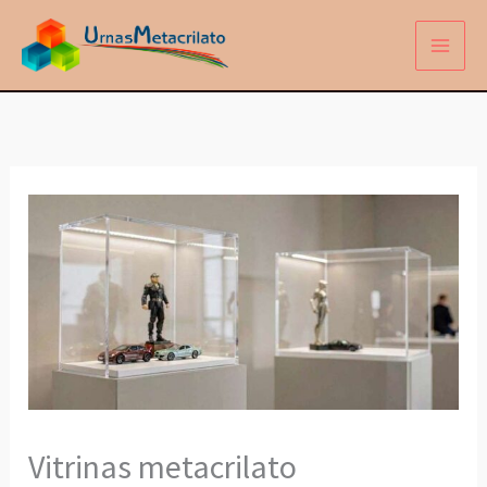
Ir
al
contenido
Vitrinas metacrilato