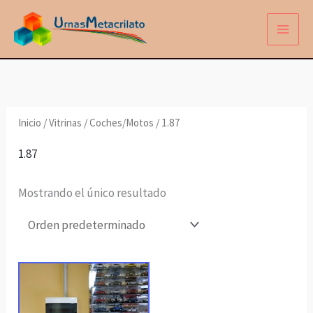
Ir
al
contenido
Inicio
/
Vitrinas
/
Coches/Motos
/ 1.87
1.87
Mostrando el único resultado